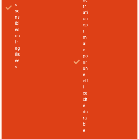
né
s
tr
se
ati
ns
on
ibl
op
es
ti
ou
m
fr
al
ag
e
ilis
po
ée
ur
s
un
e
eff
i
ca
cit
é
du
ra
bl
e