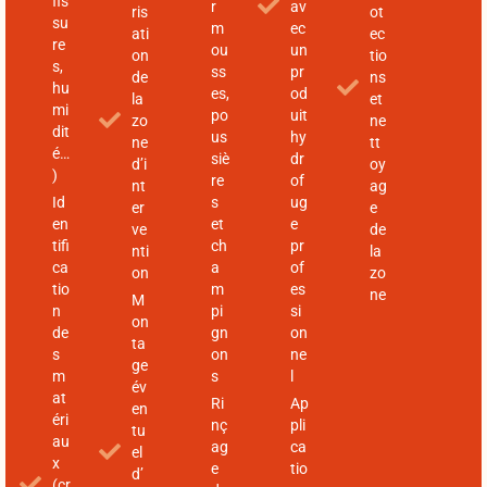
fis
r
av
ris
ot
su
m
ec
ati
ec
re
ou
un
on
tio
s,
ss
pr
de
ns
hu
es,
od
la
et
mi
po
uit
zo
ne
dit
us
hy
ne
tt
é…
siè
dr
d’i
oy
)
re
of
nt
ag
Id
s
ug
er
e
en
et
e
ve
de
tifi
ch
pr
nti
la
ca
a
of
on
zo
tio
m
es
ne
M
n
pi
si
on
de
gn
on
ta
s
on
ne
ge
m
s
l
év
at
Ri
Ap
en
éri
nç
pli
tu
au
ag
ca
el
x
e
tio
d’
(cr