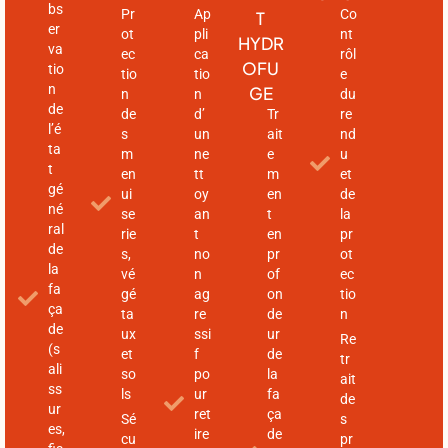
bs
Pr
Ap
Co
T
er
ot
pli
nt
HYDR
va
ec
ca
rôl
OFU
tio
tio
tio
e
n
GE
n
n
du
de
de
d’
Tr
re
l’é
s
un
ait
nd
ta
m
ne
e
u
t
en
tt
m
et
gé
ui
oy
en
de
né
se
an
t
la
ral
rie
t
en
pr
de
s,
no
pr
ot
la
vé
n
of
ec
fa
gé
ag
on
tio
ça
ta
re
de
n
de
ux
ssi
ur
Re
(s
et
f
de
tr
ali
so
po
la
ait
ss
ls
ur
fa
de
ur
ret
ça
Sé
s
es,
ire
de
cu
pr