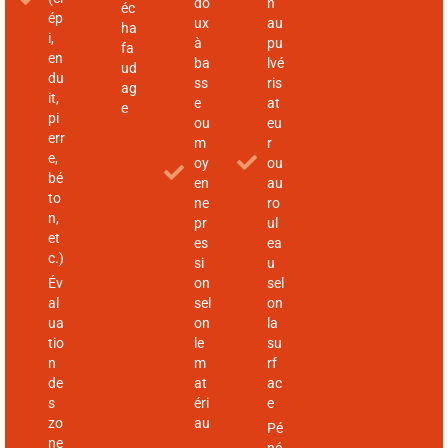
do
n
éc
ép
ux
au
ha
i,
à
pu
fa
en
ba
lvé
ud
du
ss
ris
ag
it,
e
at
e
pi
ou
eu
err
m
r
e,
oy
ou
bé
en
au
to
ne
ro
n,
pr
ul
et
es
ea
c.)
si
u
Év
on
sel
al
sel
on
ua
on
la
tio
le
su
n
m
rf
de
at
ac
s
éri
e
zo
au
Pé
ne