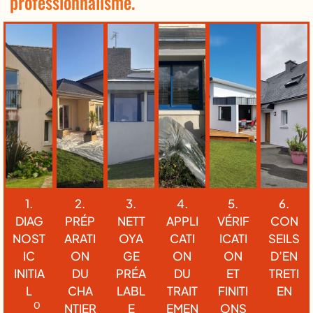
professionnalisme.
1.
2.
3.
4.
5.
6.
DIAG
PRÉP
NETT
APPLI
VÉRIF
CON
NOST
ARATI
OYA
CATI
ICATI
SEILS
IC
ON
GE
ON
ON
D’EN
INITIA
DU
PRÉA
DU
ET
TRETI
L
CHA
LABL
TRAIT
FINITI
EN
O
NTIER
E
EMEN
ONS