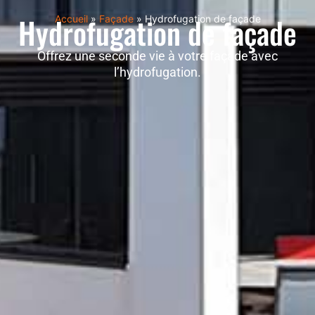
Hydrofugation de façade
Accueil
»
Façade
»
Hydrofugation de façade
Offrez une seconde vie à votre façade avec
l’hydrofugation.