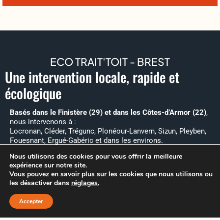
ECO TRAIT'TOIT - BREST
Une intervention locale, rapide et
écologique
Basés dans le Finistère (29) et dans les Côtes-d’Armor (22)
,
nous intervenons à :
Locronan, Cléder, Trégunc, Plonéour-Lanvern, Sizun, Pleyben,
Fouesnant, Ergué-Gabéric et dans les environs.
En tant qu’artisan local engagé, nous vous garantissons :
Nous utilisons des cookies pour vous offrir la meilleure
expérience sur notre site.
Vous pouvez en savoir plus sur les cookies que nous utilisons ou
un
devis gratuit
sous
48h
les désactiver dans
réglages
.
une
intervention rapide
des
produits non nocifs
, sans javel ni agents agressifs
Accepter
un
chantier propre, sécurisé et respectueux de votre
↓
Demande - Devis
environnement