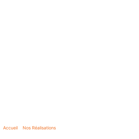
Accueil
»
Nos Réalisations
»
Changement de porte d’entrée vitrée
en PVC à Plouescat : une rénovation moderne en Bretagne