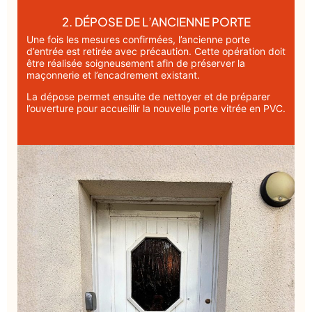
2. DÉPOSE DE L’ANCIENNE PORTE
Une fois les mesures confirmées, l’ancienne porte
d’entrée est retirée avec précaution. Cette opération doit
être réalisée soigneusement afin de préserver la
maçonnerie et l’encadrement existant.
La dépose permet ensuite de nettoyer et de préparer
l’ouverture pour accueillir la nouvelle porte vitrée en PVC.