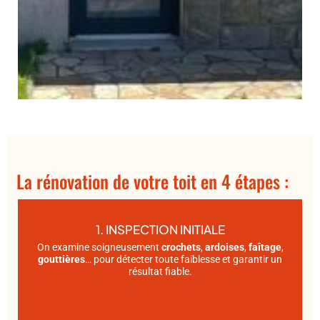
La rénovation de votre toit en 4 étapes :
1. INSPECTION INITIALE
On examine soigneusement
crochets
,
ardoises
,
faîtage
,
gouttières
… pour détecter toute faiblesse et garantir un
résultat fiable.