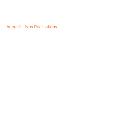
Accueil
»
Nos Réalisations
»
Hydrofuge sur toiture en ardoises
Fibrociment à Landivisiau, près de Brest
Hydrofuge sur toiture en
ardoises Fibrociment à
Landivisiau, près de Brest