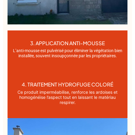
3. APPLICATION ANTI-MOUSSE
L’anti-mousse est pulvérisé pour éliminer la végétation bien
installée, souvent insoupçonnée par les propriétaires.
4. TRAITEMENT HYDROFUGE COLORÉ
Ce produit imperméabilise, renforce les ardoises et
homogénéise l’aspect tout en laissant le matériau
respirer.