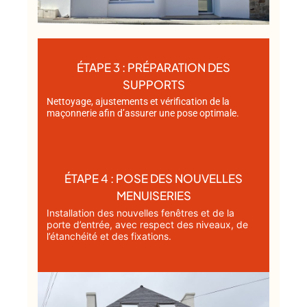
ÉTAPE 3 : PRÉPARATION DES
SUPPORTS
Nettoyage, ajustements et vérification de la
maçonnerie afin d’assurer une pose optimale.
ÉTAPE 4 : POSE DES NOUVELLES
MENUISERIES
Installation des nouvelles fenêtres et de la
porte d’entrée, avec respect des niveaux, de
l’étanchéité et des fixations.