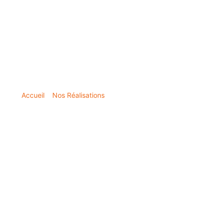
Accueil
»
Nos Réalisations
»
Rénovation de menuiseries
extérieures à Porspoder : remplacement de portes et fenêtres
Rénovation de menuiseries
extérieures à Porspoder :
remplacement de portes et
fenêtres